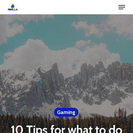
Menu
Skip
to
Close
main
Menu
content
Gaming
10 Tips for what to do